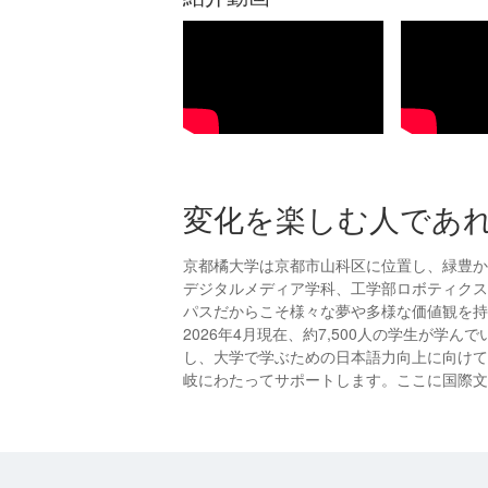
変化を楽しむ人であ
京都橘大学は京都市山科区に位置し、緑豊か
デジタルメディア学科、工学部ロボティクス
パスだからこそ様々な夢や多様な価値観を持
2026年4月現在、約7,500人の学生が
し、大学で学ぶための日本語力向上に向けて
岐にわたってサポートします。ここに国際文