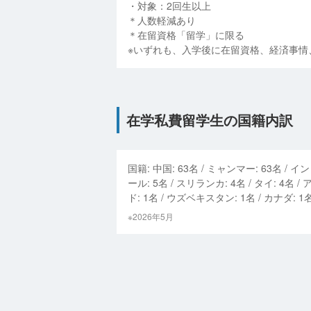
・対象：2回生以上
＊人数軽減あり
＊在留資格「留学」に限る
※いずれも、入学後に在留資格、経済事情
在学私費留学生の国籍内訳
国籍:
中国
:
63
名 /
ミャンマー
:
63
名 /
イン
ール
:
5
名 /
スリランカ
:
4
名 /
タイ
:
4
名 /
ド
:
1
名 /
ウズベキスタン
:
1
名 /
カナダ
:
1
名
※2026年5月