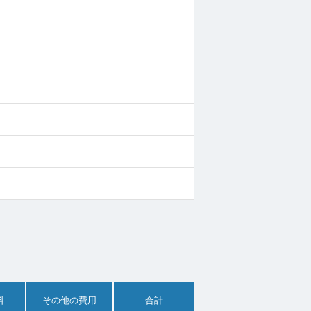
料
その他の費用
合計