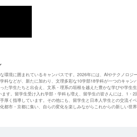
れ
な環境に囲まれているキャンパスです。2026年には、AIやテクノロジ
学科などが、新たに加わり、文理多彩な10学部18学科が一つのキャン
った学生たちと出会え、文系・理系の垣根を越えた豊かな学びや学生生
学んでいます。留学生受け入れ学部・学科も増え、留学生の皆さんには、1・
手厚く指導しています。その他にも、留学生と日本人学生との交流イベ
化都市・京都に集い、自らの変化を楽しみながらこれからの新しい世界