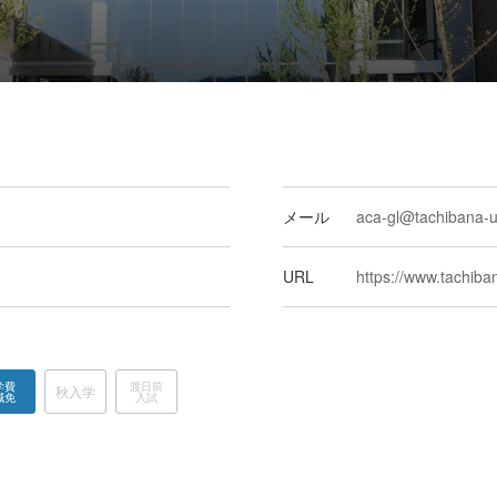
メール
aca-gl@tachibana-u
URL
https://www.tachiban
学費
渡日前
秋入学
減免
入試