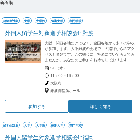
新着順
留学生対象
大学
大学院
短期大学
専門学校
外国人留学生対象進学相談会in難波
大阪、関西各地だけでなく、全国各地から多くの学校
が参加します。大阪難波の会場で、各路線からのアク
セスも良好です。この機会に、将来について考えてみ
ませんか。あなたのご参加をお待ちしております！
9/3（木）
11：00～16：00
大阪府
難波御堂筋ホール
参加する
詳しく知る
留学生対象
大学
大学院
短期大学
専門学校
外国人留学生対象進学相談会in福岡