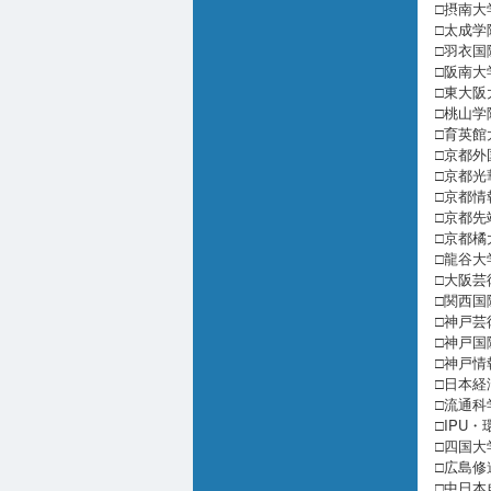
□摂南大
□太成学
□羽衣国
□阪南大
□東大阪
□桃山学
□育英館
□京都外
□京都光
□京都情
□京都先
□京都橘
□龍谷大
□大阪芸
□関西国
□神戸芸
□神戸国
□神戸情
□日本経
□流通科
□IPU
□四国大
□広島修
□中日本