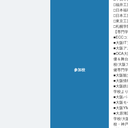
□福井工
□日本福
□日本工
□東京工
□札幌学
【専門
■ECC
■大阪I
■大阪ア
■OCA
優＆舞台
校/大阪
参加校
健専門学
■大阪観
■大阪情
■大阪鉄
学校より
■大阪バ
■大阪モ
■大阪Y
■大原簿
学校/大
校・神