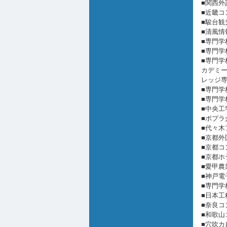
■関西外
■近畿コ
■駿台観
■清風情
■専門学
■専門学
■専門学
カデミー
レッジ専
■専門
■専門学
■中央工
■ポプラ
■代々木
■京都外
■京都コ
■京都ホ
■愛甲農
■神戸電
■専門学
■日本工
■奈良コ
■和歌山
■穴吹カ