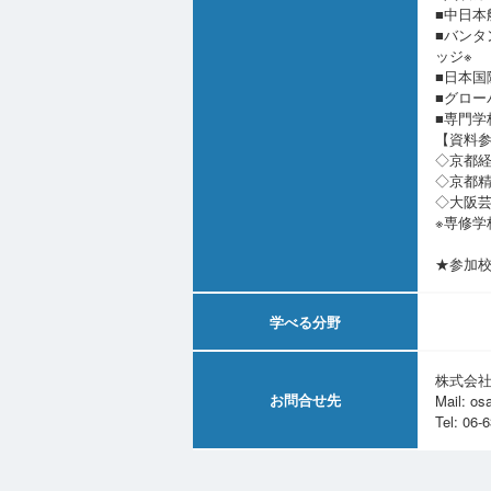
■中日本
■バンタ
ッジ※
■日本国
■グロー
■専門学
【資料
◇京都
◇京都精
◇大阪
※専修学
★参加
学べる分野
株式会社
お問合せ先
Mail:
os
Tel:
06-6