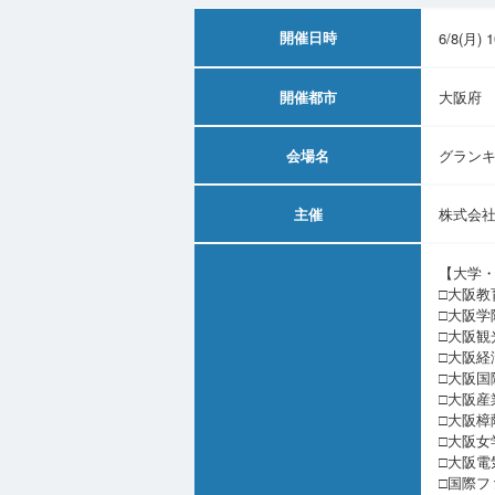
開催日時
6/8(月)
開催都市
大阪府
会場名
グランキ
主催
株式会社
【大学
□大阪教
□大阪学
□大阪観
□大阪経
□大阪国
□大阪産
□大阪樟
□大阪女
□大阪電
□国際フ