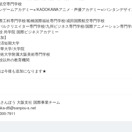
航空専門学校
ンゲームアカデミー※/KADOKAWAアニメ・声優アカデミー※/バンタンデ
際工科専門学校/船橋国際福祉専門学校/成田国際航空専門学校
バルクリエイター専門学校/九州ビジネス専門学校/国際アニメーション専門学
校 尚学院 国際ビジネスアカデミー
参加】
経済短期大学
華大学/大学院
芸術大学附属大阪美術専門学校
校以外の教育機関
校は今後も追加になります★
さんぽう 大阪支社 国際事業チーム
aka-d5@sanpou-s.net
300-7911