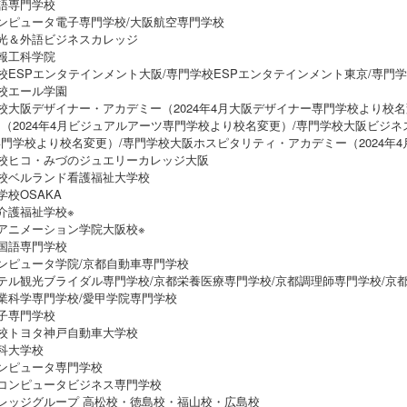
語専門学校
ンピュータ電子専門学校/大阪航空専門学校
光＆外語ビジネスカレッジ
報工科学院
校ESPエンタテインメント大阪/専門学校ESPエンタテインメント東京/専門
校エール学園
校大阪デザイナー・アカデミー（2024年4月大阪デザイナー専門学校より校
（2024年4月ビジュアルアーツ専門学校より校名変更）/専門学校大阪ビジネ
門学校より校名変更）/専門学校大阪ホスピタリティ・アカデミー（2024年
学校ヒコ・みづのジュエリーカレッジ大阪
校ベルランド看護福祉大学校
学校OSAKA
介護福祉学校※
アニメーション学院大阪校※
国語専門学校
ンピュータ学院/京都自動車専門学校
テル観光ブライダル専門学校/京都栄養医療専門学校/京都調理師専門学校/京
業科学専門学校/愛甲学院専門学校
子専門学校
校トヨタ神戸自動車大学校
科大学校
ンピュータ専門学校
コンピュータビジネス専門学校
レッジグループ 高松校・徳島校・福山校・広島校