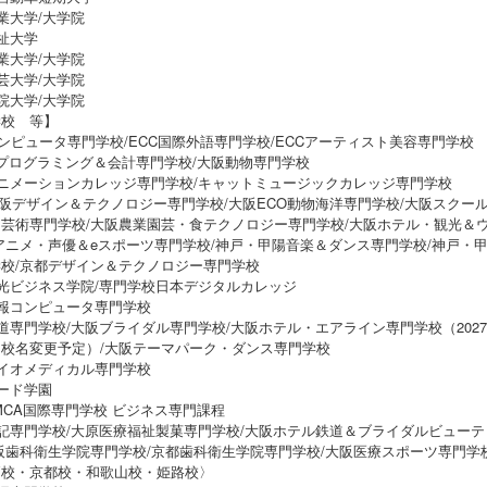
業大学/大学院
祉大学
業大学/大学院
芸大学/大学院
院大学/大学院
学校 等】
コンピュータ専門学校/ECC国際外語専門学校/ECCアーティスト美容専門学校
Tプログラミング＆会計専門学校/大阪動物専門学校
ニメーションカレッジ専門学校/キャットミュージックカレッジ専門学校
大阪デザイン＆テクノロジー専門学校/大阪ECO動物海洋専門学校/大阪スクー
芸術専門学校/大阪農業園芸・食テクノロジー専門学校/大阪ホテル・観光＆
アニメ・声優＆eスポーツ専門学校/神戸・甲陽音楽＆ダンス専門学校/神戸・
校/京都デザイン＆テクノロジー専門学校
光ビジネス学院/専門学校日本デジタルカレッジ
報コンピュータ専門学校
道専門学校/大阪ブライダル専門学校/大阪ホテル・エアライン専門学校（202
校名変更予定）/大阪テーマパーク・ダンス専門学校
イオメディカル専門学校
ード学園
MCA国際専門学校 ビジネス専門課程
記専門学校/大原医療福祉製菓専門学校/大阪ホテル鉄道＆ブライダルビューテ
阪歯科衛生学院専門学校/京都歯科衛生学院専門学校/大阪医療スポーツ専門学
戸校・京都校・和歌山校・姫路校〉