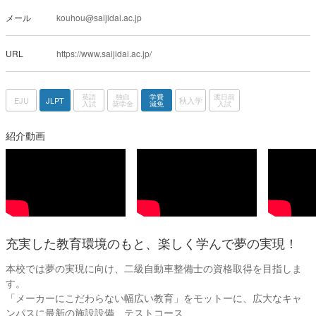
メール
kouhou@saijidai.ac.jp
URL
https://www.saijidai.ac.jp/
英語
独自
学費
渡日前
EJU
JLPT
秋入学
入試
奨学金
減免
入試
紹介動画
充実した教育環境のもと、楽しく学んで夢の実現！
本校では夢の実現に向け、二級自動車整備士の資格取得を目指しま
す。
「メーカーにこだわらない幅広い教育」をモットーに、広大なキャ
ンパスに最新の施設設備、テストコース、