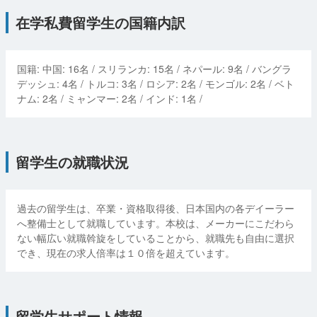
在学私費留学生の国籍内訳
国籍:
中国
:
16
名 /
スリランカ
:
15
名 /
ネパール
:
9
名 /
バングラ
デッシュ
:
4
名 /
トルコ
:
3
名 /
ロシア
:
2
名 /
モンゴル
:
2
名 /
ベト
ナム
:
2
名 /
ミャンマー
:
2
名 /
インド
:
1
名 /
留学生の就職状況
過去の留学生は、卒業・資格取得後、日本国内の各デイーラー
へ整備士として就職しています。本校は、メーカーにこだわら
ない幅広い就職斡旋をしていることから、就職先も自由に選択
でき、現在の求人倍率は１０倍を超えています。
留学生サポート情報