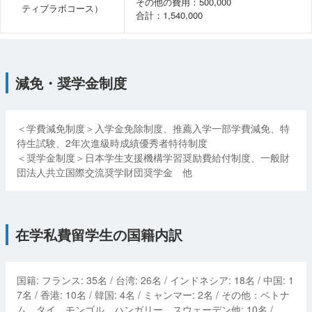
その他の費用：500,000
ティブラボコース）
合計：1,540,000
減免・奨学金制度
＜学費減免制度＞入学金免除制度、推薦入学一部学費減免、特
待生試験、2年次進級時成績優秀者特待制度
＜奨学金制度＞日本学生支援機構学習奨励費給付制度、一般財
団法人共立国際交流奨学財団奨学金 他
在学私費留学生の国籍内訳
国籍:
フランス
:
35
名 /
台湾
:
26
名 /
インドネシア
:
18
名 /
中国
:
1
7
名 /
香港
:
10
名 /
韓国
:
4
名 /
ミャンマー
:
2
名 /
その他：ベトナ
ム、タイ、モンゴル、ハンガリー、スウェーデン他
:
10
名 /