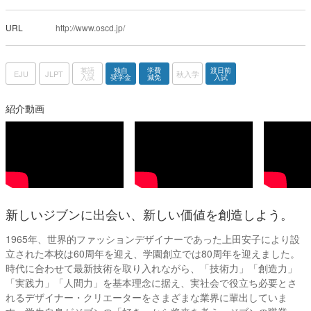
URL
http://www.oscd.jp/
英語
独自
学費
渡日前
EJU
JLPT
秋入学
入試
奨学金
減免
入試
紹介動画
新しいジブンに出会い、新しい価値を創造しよう。
1965年、世界的ファッションデザイナーであった上田安子により設
立された本校は60周年を迎え、学園創立では80周年を迎えました。
時代に合わせて最新技術を取り入れながら、「技術力」「創造力」
「実践力」「人間力」を基本理念に据え、実社会で役立ち必要とさ
れるデザイナー・クリエーターをさまざまな業界に輩出していま