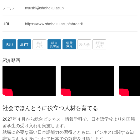
メール
nyushi@shohoku.ac.jp
URL
https://www.shohoku.ac.jp/abroad/
英語
独自
学費
渡日前
EJU
JLPT
秋入学
入試
奨学金
減免
入試
紹介動画
社会でほんとうに役立つ人材を育てる
2027年４月から総合ビジネス・情報学科で、日本語学校より外国籍
留学生の受け入れを実施します。
就職に必要な高い日本語能力の習得とともに、ビジネスに関する知
識やスキルを身につけて日本での就職を目指します。