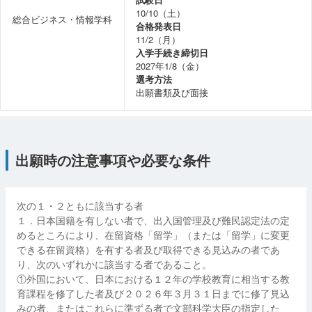
10/10（土）
総合ビジネス・情報学科
合格発表日
11/2（月）
入学手続き締切日
2027年1/8（金）
選考方法
出願書類及び面接
出願時の注意事項や必要な条件
次の１・２ともに該当する者
１．日本国籍を有しない者で、出入国管理及び難民認定法の定
めるところにより、在留資格「留学」（または「留学」に変更
できる在留資格）を有する者及び取得できる見込みの者であ
り、次のいずれかに該当する者であること。
①外国において、日本における１２年の学校教育に相当する教
育課程を修了した者及び２０２６年３月３１日までに修了見込
みの者、またはこれらに準ずる者で文部科学大臣の指定した