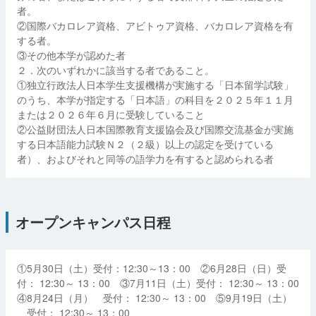
者。
②国際バカロレア資格、アビトゥア資格、バカロレア資格を有
する者。
③その他本学が認めた者
２．次のいずれかに該当する者であること。
①独立行政法人日本学生支援機構が実施する「日本留学試験」
のうち、本学が指定する「日本語」の科目を２０２５年１１月
または２０２６年６月に受験していること
②公益財団法人日本国際教育支援協会及び国際交流基金が実施
する日本語能力試験Ｎ２（２級）以上の認定を受けている
者）、およびそれと同等の語学力を有すると認められる者
オープンキャンパス日程
①5月30日（土）受付：12:30～13：00 ②6月28日（日）受
付： 12:30～ 13：00 ③7月11日（土）受付： 12:30～ 13：00
④8月24日（月） 受付： 12:30～ 13：00 ⑤9月19日（土）
受付： 12:30～ 13：00